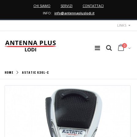
CHI SIAMO
SERVIZI
CONTATTACI
INFO:
info@antennapluslodi.it
LINKS
0
HOME
ASTATIC 636L-C