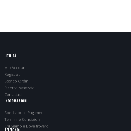
UTILITÀ
Mio Account
Registrati
Storico Ordini
Ricerca Avanzata
Contattaci
INFORMAZIONI
Spedizioni e Pagamenti
Termini e Condizioni
Chi Siamo e Dove trovarci
TELEFONO: