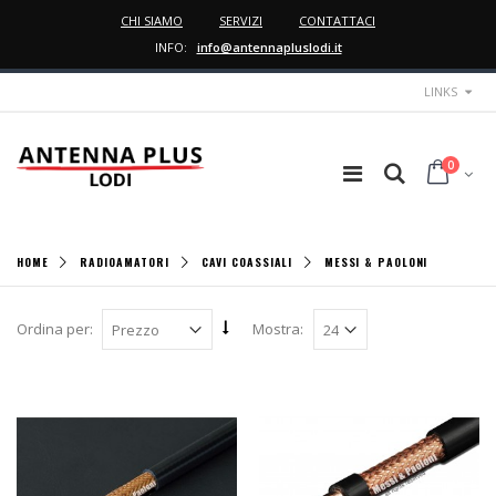
CHI SIAMO
SERVIZI
CONTATTACI
INFO:
info@antennapluslodi.it
LINKS
0
HOME
RADIOAMATORI
CAVI COASSIALI
MESSI & PAOLONI
Ordina per:
Mostra: