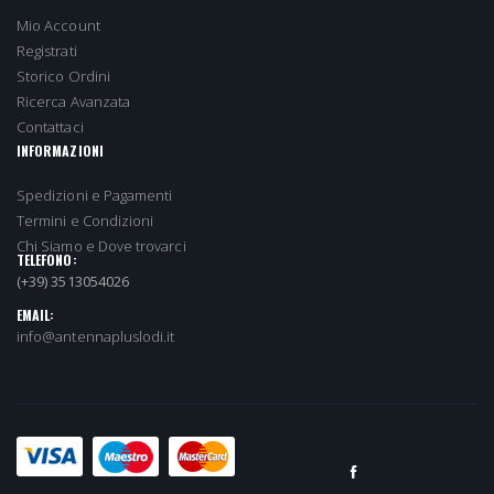
Mio Account
Registrati
Storico Ordini
Ricerca Avanzata
Contattaci
INFORMAZIONI
Spedizioni e Pagamenti
Termini e Condizioni
Chi Siamo e Dove trovarci
TELEFONO:
(+39) 3513054026
EMAIL:
info@antennapluslodi.it