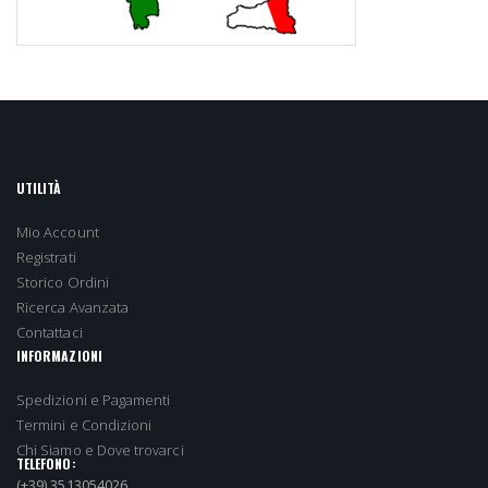
UTILITÀ
Mio Account
Registrati
Storico Ordini
Ricerca Avanzata
Contattaci
INFORMAZIONI
Spedizioni e Pagamenti
Termini e Condizioni
Chi Siamo e Dove trovarci
TELEFONO:
(+39) 3513054026