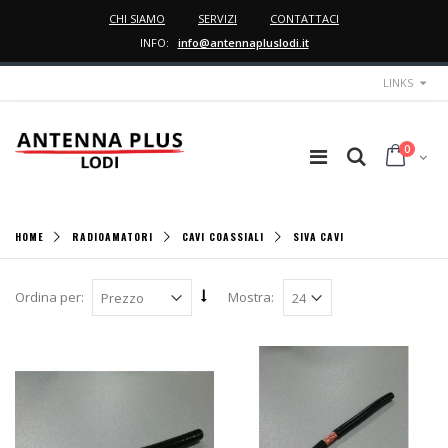
CHI SIAMO
SERVIZI
CONTATTACI
INFO:
info@antennapluslodi.it
LINKS
0
HOME
RADIOAMATORI
CAVI COASSIALI
SIVA CAVI
Ordina per:
Mostra: