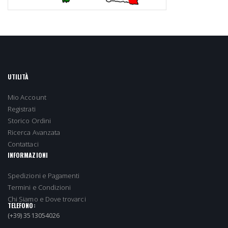
UTILITÀ
Mio Account
Registrati
Storico Ordini
Ricerca Avanzata
Contattaci
INFORMAZIONI
Spedizioni e Pagamenti
Termini e Condizioni
Chi Siamo e Dove trovarci
TELEFONO:
(+39) 3513054026