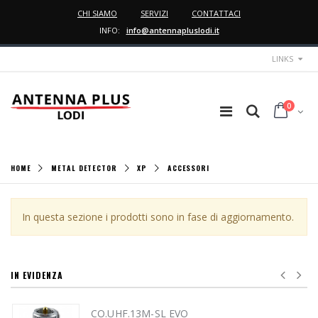
CHI SIAMO
SERVIZI
CONTATTACI
INFO:
info@antennapluslodi.it
LINKS
0
HOME
METAL DETECTOR
XP
ACCESSORI
In questa sezione i prodotti sono in fase di aggiornamento.
IN EVIDENZA
-SL EVO