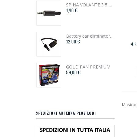
SPINA VOLANTE 3,5 STEREO PROFESSIONALE
BASE MAGNETICA SIRIO PM 125 S
1,40 €
25,00 €
Battery car eliminator Anytone
SIRIO GAIN MASTER
12,00 €
160,00 €
4K
GOLD PAN PREMIUM
C.UHF.AC5F-S
59,00 €
4,50 €
Mostra:
SPEDIZIONI ANTENNA PLUS LODI