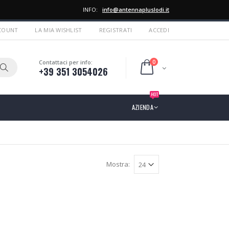
INFO:
info@antennapluslodi.it
CCOUNT
LA MIA WISHLIST
REGISTRATI
ACCEDI
0
Contattaci per info:
+39 351 3054026
HOT
AZIENDA
Mostra: