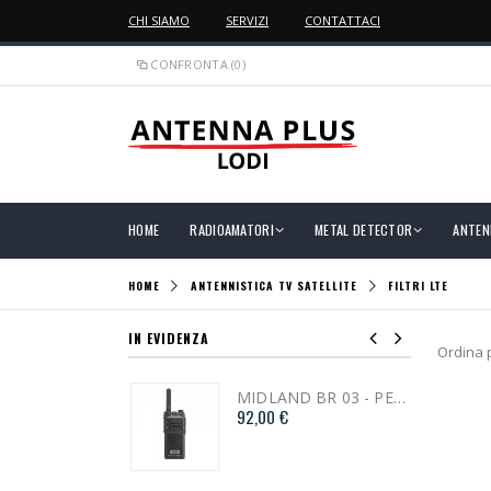
CHI SIAMO
SERVIZI
CONTATTACI
CONFRONTA (0)
HOME
RADIOAMATORI
METAL DETECTOR
ANTEN
HOME
ANTENNISTICA TV SATELLITE
FILTRI LTE
IN EVIDENZA
Ordina 
MIDLAND BR 03 - PER IL FASHION BUSINESS C 1323
PRESA MICROFONICA VOLANTE 4 POLI
92,00 €
1,20 €