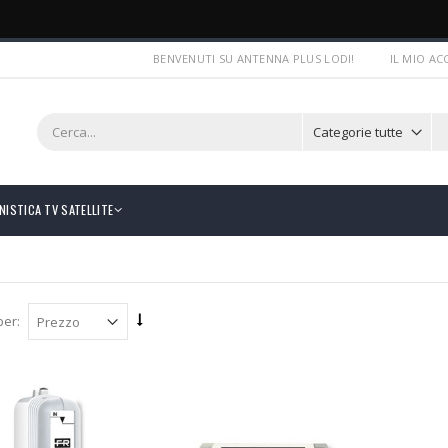
BENVENUTI SU ANTENNA PLUS LODI!
IL MIO A
NISTICA TV SATELLITE
per: