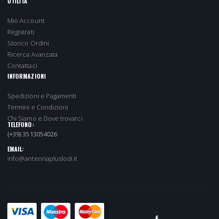
UTILITÀ
Mio Account
Registrati
Storico Ordini
Ricerca Avanzata
Contattaci
INFORMAZIONI
Spedizioni e Pagamenti
Termini e Condizioni
Chi Siamo e Dove trovarci
TELEFONO:
(+39) 3513054026
EMAIL:
info@antennapluslodi.it