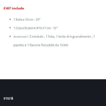
Il KIT include
1 Batea 50 cm - 20”
1 Classificatore #10 37 cm - 15”
Accessori : 2 minitubi , 1 fiala, 1 lente di ingrandimento , 1
pipetta e 1 flacone flessibile da 150ml
UTILITÀ