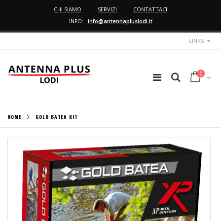
CHI SIAMO
SERVIZI
CONTATTACI
INFO:
info@antennapluslodi.it
LINKS
0
HOME
GOLD BATEA KIT