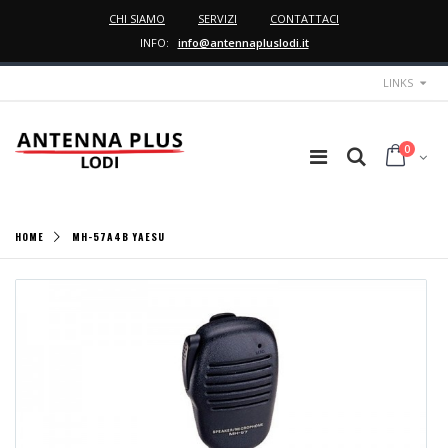
CHI SIAMO
SERVIZI
CONTATTACI
INFO:
info@antennapluslodi.it
LINKS
0
HOME
MH-57A4B YAESU