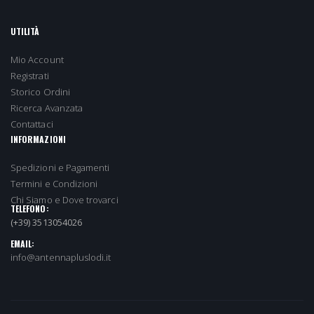
UTILITÀ
Mio Account
Registrati
Storico Ordini
Ricerca Avanzata
Contattaci
INFORMAZIONI
Spedizioni e Pagamenti
Termini e Condizioni
Chi Siamo e Dove trovarci
TELEFONO:
(+39) 3513054026
EMAIL:
info@antennapluslodi.it