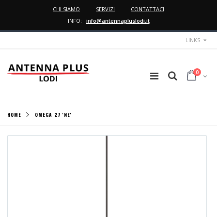
CHI SIAMO
SERVIZI
CONTATTACI
INFO:
info@antennapluslodi.it
LINKS
0
HOME
OMEGA 27 'NE'