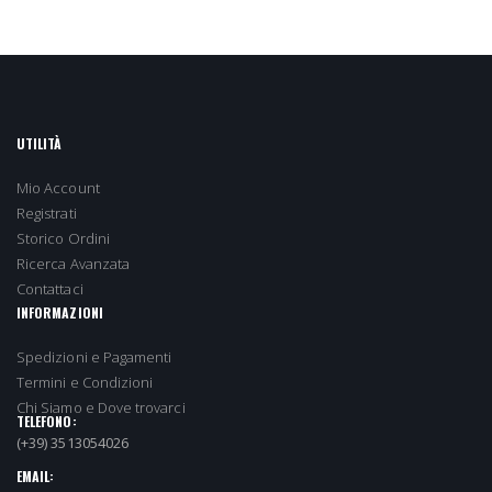
UTILITÀ
Mio Account
Registrati
Storico Ordini
Ricerca Avanzata
Contattaci
INFORMAZIONI
Spedizioni e Pagamenti
Termini e Condizioni
Chi Siamo e Dove trovarci
TELEFONO:
(+39) 3513054026
EMAIL: