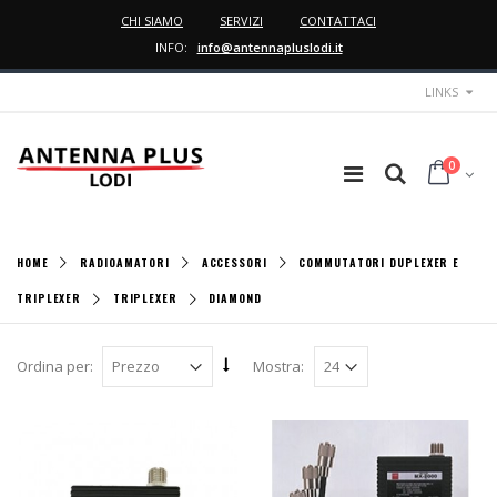
CHI SIAMO
SERVIZI
CONTATTACI
INFO:
info@antennapluslodi.it
LINKS
0
HOME
RADIOAMATORI
ACCESSORI
COMMUTATORI DUPLEXER E
TRIPLEXER
TRIPLEXER
DIAMOND
Ordina per:
Mostra: