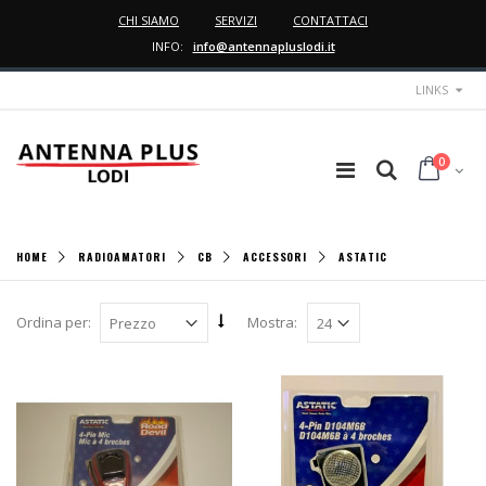
CHI SIAMO
SERVIZI
CONTATTACI
INFO:
info@antennapluslodi.it
LINKS
0
HOME
RADIOAMATORI
CB
ACCESSORI
ASTATIC
Ordina per:
Mostra: