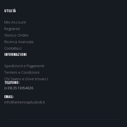
UTILITÀ
Mio Account
Registrati
Storico Ordini
Ricerca Avanzata
Contattaci
INFORMAZIONI
Spedizioni e Pagamenti
Termini e Condizioni
Chi Siamo e Dove trovarci
TELEFONO:
(+39) 3513054026
EMAIL:
info@antennapluslodi.it