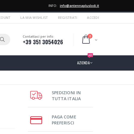
INFO:
info@antennapluslodi.it
CCOUNT
LA MIA WISHLIST
REGISTRATI
ACCEDI
0
Contattaci per info:
+39 351 3054026
HOT
AZIENDA
SPEDIZIONI IN
TUTTA ITALIA
PAGA COME
PREFERISCI