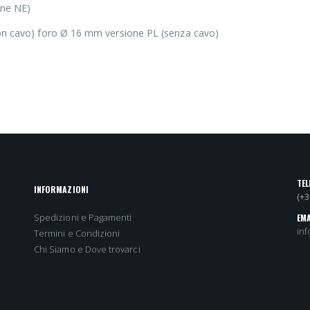
one NE)
n cavo) foro Ø 16 mm versione PL (senza cavo)
TEL
INFORMAZIONI
(+
Spedizioni e Pagamenti
EMA
inf
Termini e Condizioni
Chi Siamo e Dove trovarci