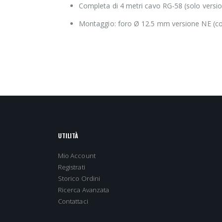
Completa di 4 metri cavo RG-58 (solo versi
Montaggio: foro Ø 12.5 mm versione NE (co
UTILITÀ
Mio Account
Registrati
Storico Ordini
Ricerca Avanzata
Contattaci