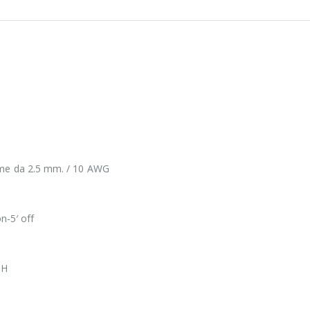
 rame da 2.5 mm. / 10 AWG
n-5′ off
PH